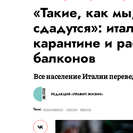
«Такие, как мы
сдадутся»: ита
карантине и ра
балконов
Все население Италии переве
РЕДАКЦИЯ «ПРАВИЛ ЖИЗНИ»
Теги:
коронавирус
италия
европа