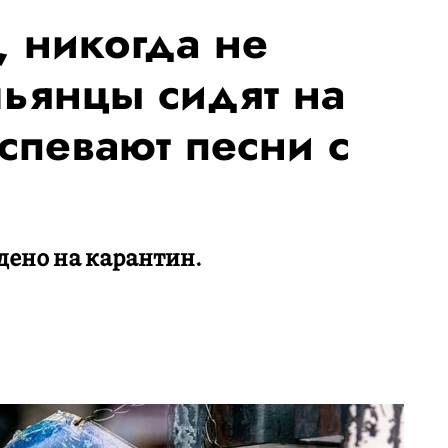
, никогда не
льянцы сидят на
спевают песни с
дено на карантин.