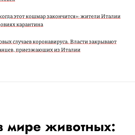
 когда этот кошмар закончится»: жители Италии
словиях карантина
новых случаев коронавируса. Власти закрывают
ранцев, приезжающих из Италии
в мире животных: