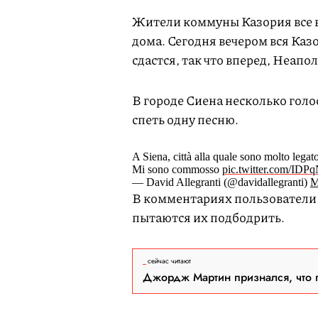
Жители коммуны Казория все 
дома. Сегодня вечером вся Каз
сдастся, так что вперед, Неапол
В городе Сиена несколько голо
спеть одну песню.
A Siena, città alla quale sono molto legato
Mi sono commosso
pic.twitter.com/IDP
— David Allegranti (@davidallegranti)
M
В комментариях пользователи
пытаются их подбодрить.
сейчас читают
Джордж Мартин признался, что 