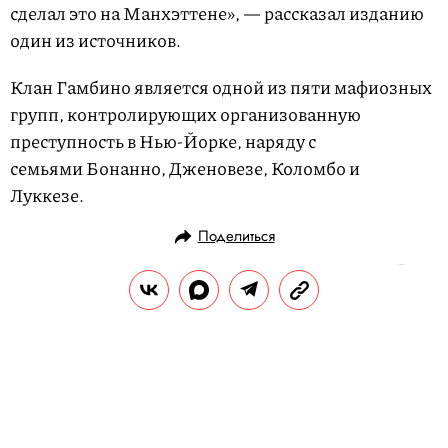
сделал это на Манхэттене», — рассказал изданию
один из источников.
Клан Гамбино является одной из пяти мафиозных
групп, контролирующих организованную
преступность в Нью-Йорке, наряду с
семьями Бонанно, Дженовезе, Коломбо и
Луккезе.
Поделиться
НОВОСТИ
ОБЩЕСТВО
14.03.2019, 12:21
На «России 1» рассказали про мем
«мыш (кродеться)». Это
выглядело странно