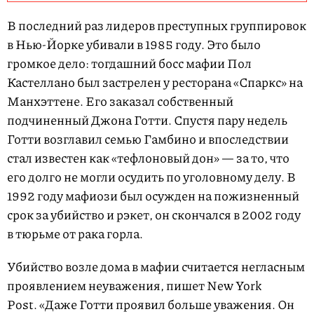
В последний раз лидеров преступных группировок
в Нью-Йорке убивали в 1985 году. Это было
громкое дело: тогдашний босс мафии Пол
Кастеллано был застрелен у ресторана «Спаркс» на
Манхэттене. Его заказал собственный
подчиненный Джона Готти. Спустя пару недель
Готти возглавил семью Гамбино и впоследствии
стал известен как «тефлоновый дон» — за то, что
его долго не могли осудить по уголовному делу. В
1992 году мафиози был осужден на пожизненный
срок за убийство и рэкет, он скончался в 2002 году
в тюрьме от рака горла.
Убийство возле дома в мафии считается негласным
проявлением неуважения, пишет New York
Post. «Даже Готти проявил больше уважения. Он