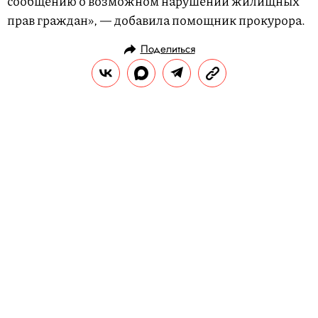
сообщению о возможном нарушении жилищных
прав граждан», — добавила помощник прокурора.
Поделиться
НОВОСТИ
ОБЩЕСТВО
14.07.2019, 14:15
Штурм «Зоны 51»: более 800
тысяч человек собираются
проникнуть на военную базу в
Неваде и увидеть пришельцев
В соцсетях появилось много мемов на эту
тему.
РЕДАКЦИЯ «ПРАВИЛ ЖИЗНИ»