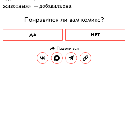
животным», — добавила она.
Понравился ли вам комикс?
ДА
НЕТ
Поделиться
НОВОСТИ
ОБЩЕСТВО
14.07.2020, 18:37
ОБНОВЛЕНО
15.02.2026, 12:56
Приложение Spotify стало
доступно в России
Стоимость ежемесячной подписки – 169
рублей.