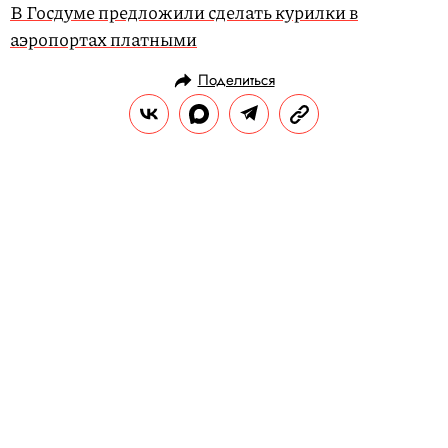
В Госдуме предложили сделать курилки в
аэропортах платными
Поделиться
НОВОСТИ
ОБЩЕСТВО
14.08.2019, 09:40
В Пермском крае
зарегистрировано больше всего
случаев жестокого обращения с
детьми в России
В четырех республиках Северного Кавказа
при этом не выявлено ни одного факта.