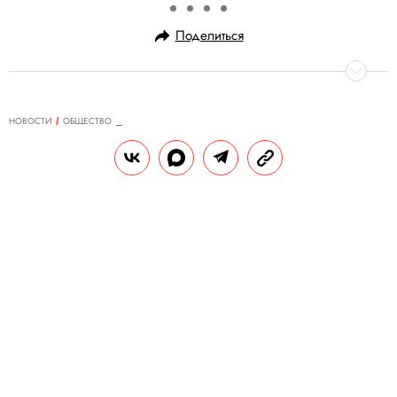
Поделиться
НОВОСТИ
ОБЩЕСТВО
14.12.2024, 16:39
Эксперт по сну показала, как
зумеры будут выглядеть через 25
лет, если будут мало спать
В визуализации изобразили женщину,
которая спала примерно по 6 часов в сутки.
Эксперты считают, что к 2050 году
постоянный дефицит сна может привести
к множеству хронических проблем со
здоровьем.