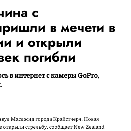
чина с
ришли в мечети в
и и открыли
век погибли
ь в интернет с камеры GoPro,
.
нвуд Масджид города Крайстчерч, Новая
е открыли стрельбу, сообщает New Zealand