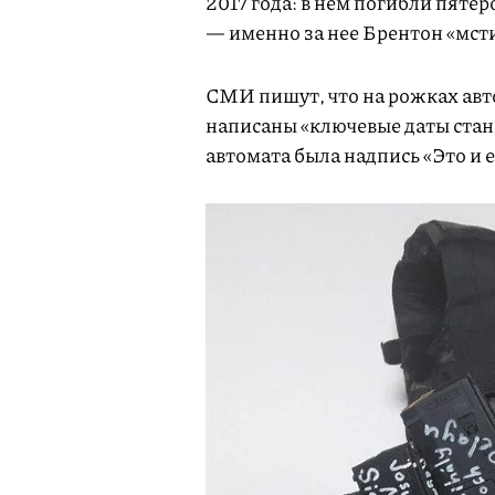
2017 года: в нем погибли пяте
— именно за нее Брентон «мст
СМИ пишут, что на рожках авт
написаны «ключевые даты стан
автомата была надпись «Это и 