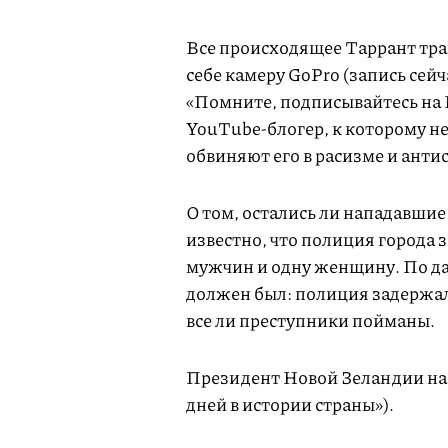
Все происходящее Таррант тра
себе камеру GoPro (запись сейч
«Помните, подписывайтесь на 
YouTube-блогер, к которому н
обвиняют его в расизме и анти
О том, остались ли нападавшие
известно, что полиция города
мужчин и одну женщину. По да
должен был: полиция задержал
все ли преступники пойманы.
Президент Новой Зеландии на
дней в истории страны»).