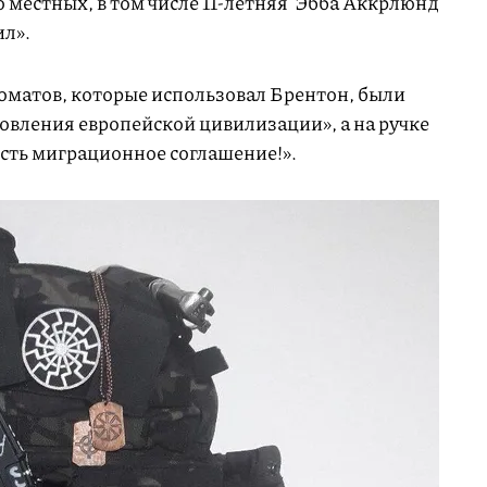
ро местных, в том числе 11-летняя Эбба Аккрлюнд
ил».
оматов, которые использовал Брентон, были
овления европейской цивилизации», а на ручке
есть миграционное соглашение!».