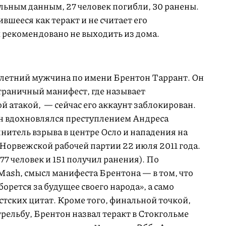
льным данным, 27 человек погибли, 30 ранены.
шееся как теракт и не считает его
рекомендовано не выходить из дома.
летний мужчина по имени Брентон Таррант. Он
страничный манифест, где называет
 атакой, — сейчас его аккаунт заблокирован.
н вдохновлялся преступлением Андреса
нитель взрыва в центре Осло и нападения на
орвежской рабочей партии 22 июля 2011 года.
77 человек и 151 получил ранения). По
ash, смысл манифеста Брентона — в том, что
орется за будущее своего народа», а само
тских цитат. Кроме того, финальной точкой,
трельбу, Брентон назвал теракт в Стокгольме