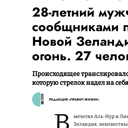
28-летний муж
сообщниками п
Новой Зеланди
огонь. 27 чело
Происходящее транслировалос
которую стрелок надел на себя
РЕДАКЦИЯ «ПРАВИЛ ЖИЗНИ»
В
мечетях Аль-Нур и Ли
Зеландия, неизвестны