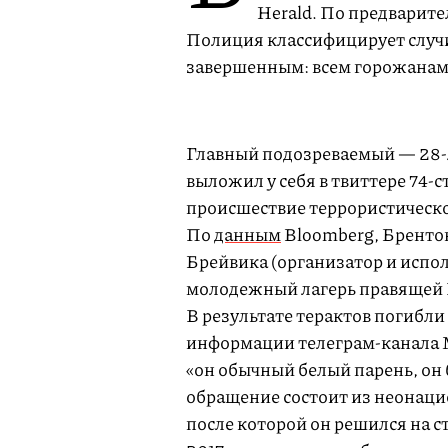
Herald. По предварите
Полиция классифицирует случив
завершенным: всем горожанам 
Главный подозреваемый — 28-
выложил у себя в твиттере 74-
происшествие террористической
По
данным
Bloomberg, Бренто
Брейвика (организатор и испол
молодежный лагерь правящей Н
В результате терактов погибли 
информации телеграм-канала M
«он обычный белый парень, он б
обращение состоит из неонацис
после которой он решился на с