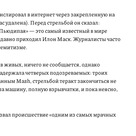
нслировал в интернет через закрепленную на
ас удалена). Перед стрельбой он сказал:
Пьюдипая» — это самый известный в мире
едавно приходил Илон Маск. Журналисты часто
семитизме.
 в живых, ничего не сообщается, однако
 задержала четверых подозреваемых: троих
нным Mash, стрельбой теракт закончиться не
а машину, полную взрывчатки, и пока неясно,
звал происшествие «одним из самых мрачных