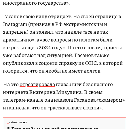
иностранного государства».
Гасанов свою вину отрицает. На своей странице в
Instagram (признан в РФ экстремистским и
запрещен) он заявил, что на деле «все не так
драматично», а «все вопросы по налогам были
закрыты еще в 2024 году». По его словам, юристы
уже работают над ситуацией. Гасанов также
опубликовал в соцсети справку из ФНС, в которой
говорится, что он якобы не имеет долгов.
На это
отреагировала
глава Лиги безопасного
интернета Екатерина Мизулина. В своем
телеграм-канале она назвала Гасанова «скамером»
и написала, что он «рассказывает сказки».
сейчас читают
В Туле пройдет масштабная ретроспектива