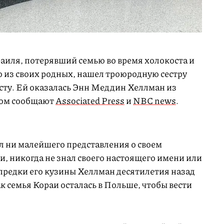
аиля, потерявший семью во время холокоста и
 из своих родных, нашел троюродную сестру
сту. Ей оказалась Энн Меддин Хеллман из
том сообщают
Associated Press
и
NBC news
.
л ни малейшего представления о своем
, никогда не знал своего настоящего имени или
 предки его кузины Хеллман десятилетия назад
к семья Кораи осталась в Польше, чтобы вести