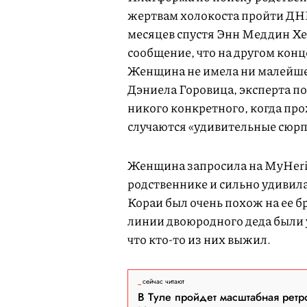
жертвам холокоста пройти ДНК
месяцев спустя Энн Меддин Х
сообщение, что на другом конц
Женщина не имела ни малейшег
Дэниела Горовица, эксперта по
никого конкретного, когда про
случаются «удивительные сюр
Женщина запросила на MyHeri
родственнике и сильно удивила
Кораи был очень похож на ее б
линии двоюродного деда были у
что кто-то из них выжил.
сейчас читают
В Туле пройдет масштабная ретр