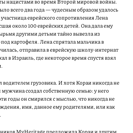
ты нацистами во время Второй мировой войны.
ыло всего два года — чудесным образом удалось
ла участница еврейского сопротивления Лена
шая около 100 еврейских детей. Она дала ему
тырьмя другими детьми тайно вывезла из
-под картофеля. Лена спрятала мальчика в
нчилась, отправила в еврейскую школу-интернат
хал в Израиль, где некоторое время спустя взял
.
л водителем грузовика. И хотя Кораи никогда не
мя мужчина создал собственную семью: у него
 эти годы он смирился с мыслью, что никогда не
ждения, имя, данное ему родителями, или как
.
нников MyHeritage
предложила
Кораи и другим