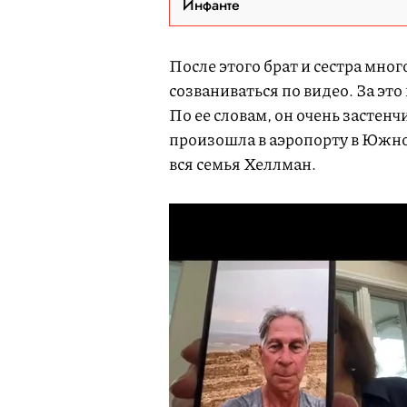
Инфанте
После этого брат и сестра мног
созваниваться по видео. За это
По ее словам, он очень застен
произошла в аэропорту в Южно
вся семья Хеллман.