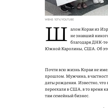
WBNS 10TV/YOUTUBE
Ш
алом Кораи из Изр
не знавший никого
благодаря ДНК-те
Южной Каролины, США. Об э
Почти всю жизнь Кораи не име
прошлом. Мужчина, в частности
даты рождения. Известно, что
переехали в США, в то время ка
там семейный бизнес.