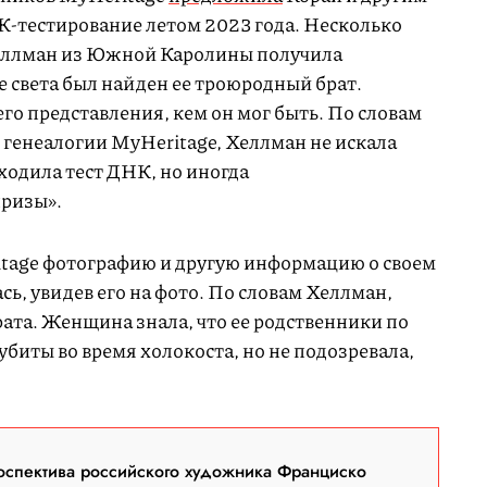
-тестирование летом 2023 года. Несколько
еллман из Южной Каролины получила
е света был найден ее троюродный брат.
о представления, кем он мог быть. По словам
 генеалогии MyHeritage, Хеллман не искала
ходила тест ДНК, но иногда
призы».
tage фотографию и другую информацию о своем
сь, увидев его на фото. По словам Хеллман,
рата. Женщина знала, что ее родственники по
биты во время холокоста, но не подозревала,
оспектива российского художника Франциско