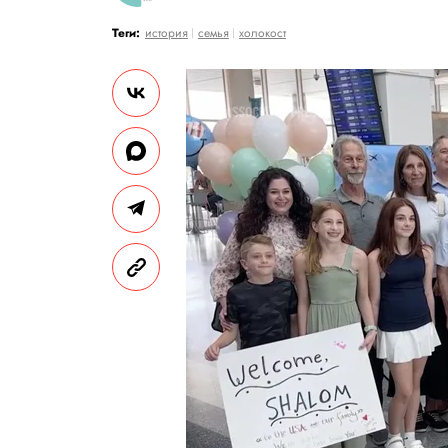
Теги:
история
семья
холокост