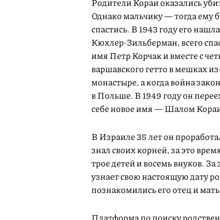
Родители Кораи оказались уби
Однако мальчику — тогда ему б
спастись. В 1943 году его наш
Кюхлер-Зильберман, всего спас
имя Петр Корчак и вместе с че
варшавского гетто в мешках из
монастыре, а когда война зако
в Польше. В 1949 году он перее
себе новое имя — Шалом Кораи
В Израиле 35 лет он проработа
знал своих корней, за это вре
трое детей и восемь внуков. За
узнает свою настоящую дату ро
познакомились его отец и мать
Платформа по поиску родстве