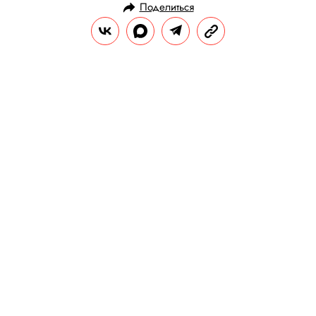
Поделиться
НОВОСТИ
ОБЩЕСТВО
14.07.2025, 17:49
Благовещенск стал первым
российским городом, где
полностью запретили
электросамокаты
За каждое нарушение, связанное с
использованием или размещением
электросамоката, ждет штраф до 100 тыс.
рублей.
РЕДАКЦИЯ «ПРАВИЛ ЖИЗНИ»