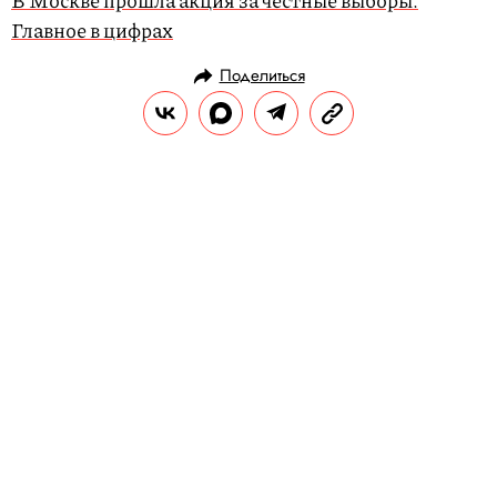
В Москве прошла акция за честные выборы.
Главное в цифрах
Поделиться
НОВОСТИ
ОБЩЕСТВО
15.08.2019, 08:47
Самолет «Уральских авиалиний»
экстренно сел на кукурузном поле
в Подмосковье. В двигатель
попали птицы
Самолет совершил посадку с
загоревшимся двигателем. Все живы.
РЕДАКЦИЯ «ПРАВИЛ ЖИЗНИ»