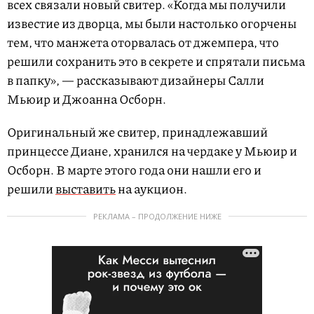
всех связали новый свитер. «Когда мы получили
известие из дворца, мы были настолько огорчены
тем, что манжета оторвалась от джемпера, что
решили сохранить это в секрете и спрятали письма
в папку», — рассказывают дизайнеры Салли
Мьюир и Джоанна Осборн.
Оригинальный же свитер, принадлежавший
принцессе Диане, хранился на чердаке у Мьюир и
Осборн. В марте этого года они нашли его и
решили
выставить
на аукцион.
РЕКЛАМА – ПРОДОЛЖЕНИЕ НИЖЕ