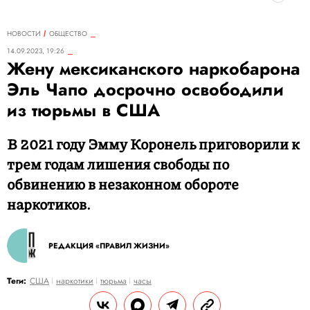
НОВОСТИ
ОБЩЕСТВО
14.09.2023, 19:26
Жену мексиканского наркобарона
Эль Чапо досрочно освободили
из тюрьмы в США
В 2021 году Эмму Коронель приговорили к
трем годам лишения свободы по
обвинению в незаконном обороте
наркотиков.
РЕДАКЦИЯ «ПРАВИЛ ЖИЗНИ»
Теги:
США
наркотики
тюрьма
часы