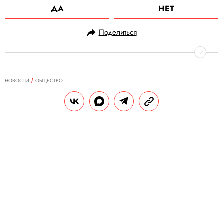
ДА
НЕТ
Поделиться
НОВОСТИ
ОБЩЕСТВО
16.02.2021, 13:46
Кремль: парад Победы в 2021
году точно состоится
Состоится ли он непосредственно в День
Победы, пока неясно.
РЕДАКЦИЯ «ПРАВИЛ ЖИЗНИ»
Теги:
россия
коронавирус
война