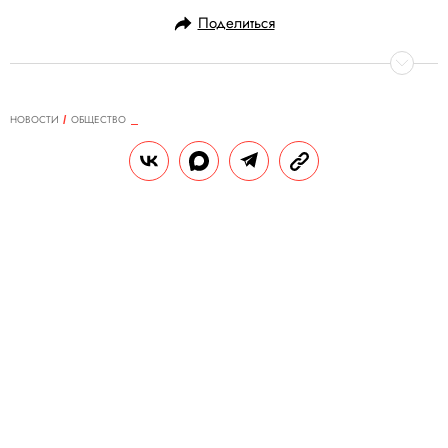
Поделиться
НОВОСТИ
ОБЩЕСТВО
15.05.2020, 21:00
Мальчик из ОАЭ прожил два
месяца без мамы из-за закрытых
границ. Тогда он написал эмиру, и
тот вернул маму домой
Шейх не только организовал возвращение
женщины из Великобритании, но и
написал мальчику ответное письмо.
РЕДАКЦИЯ «ПРАВИЛ ЖИЗНИ»