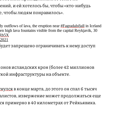
ний, и ей хотелось бы, чтобы «кто-нибудь
е, чтобы людям понравилось».
y outflows of lava, the eruption near
#Fagradalsfjall
in Iceland
een high lava fountains visible from the capital Reykjavik, 30
cRb5X
 2021
удет запрещено ограничивать к нему доступ
онов исландских крон (более 42 миллионов
ской инфраструктуры на объекте.
снулся
в конце марта, до этого он спал 6 тысяч
иалистов, извержение может продолжаться еще
ся примерно в 40 километрах от Рейкьявика.