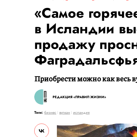
«Cамое горяче
в Исландии вы
продажу просн
Фаградальсфь
Приобрести можно как весь ву
РЕДАКЦИЯ «ПРАВИЛ ЖИЗНИ»
Теги:
бизнес
вулкан
исландия