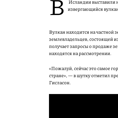
В
Исландии выставили н
извергающийся вулка
Вулкан находится на частной 
землевладельцев, состоящей из
получает запросы о продаже з
находятся на рассмотрении.
«Пожалуй, сейчас это самое го
стране», — в шутку отметил п
Гисласон.