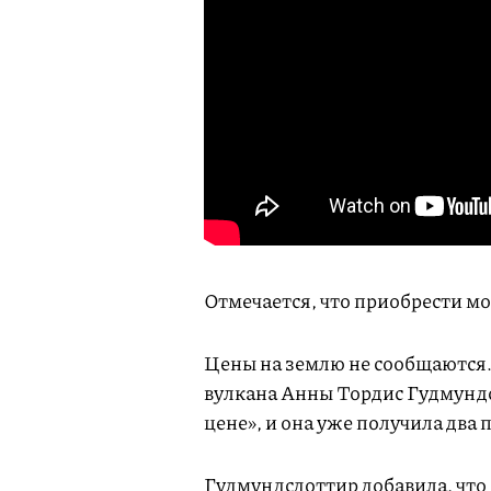
Отмечается, что приобрести мож
Цены на землю не сообщаются
вулкана Анны Тордис Гудмундс
цене», и она уже получила два
Гудмундсдоттир добавила, что 