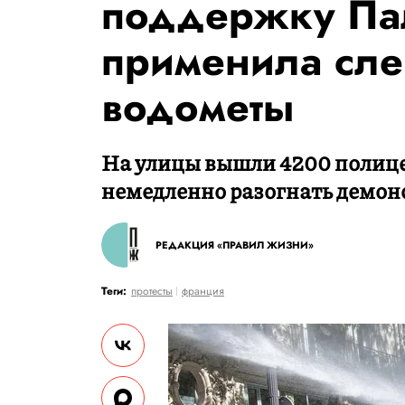
поддержку Па
применила сле
водометы
На улицы вышли 4200 полице
немедленно разогнать демон
РЕДАКЦИЯ «ПРАВИЛ ЖИЗНИ»
Теги:
протесты
франция