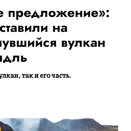
е предложение»:
ставили на
увшийся вулкан
ядль
лкан, так и его часть.