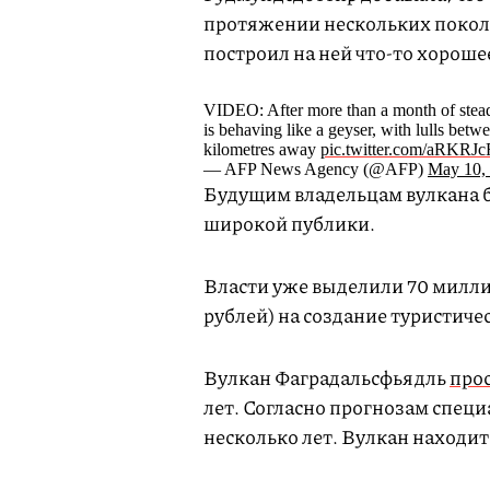
протяжении нескольких поколе
построил на ней что-то хороше
VIDEO: After more than a month of stead
is behaving like a geyser, with lulls betw
kilometres away
pic.twitter.com/aRKRJ
— AFP News Agency (@AFP)
May 10,
Будущим владельцам вулкана б
широкой публики.
Власти уже выделили 70 милли
рублей) на создание туристиче
Вулкан Фаградальсфьядль
про
лет. Согласно прогнозам спец
несколько лет. Вулкан находит