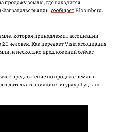
а продажу землю, где находится
н Фаградальсфьядль,
сообщает
Bloomberg.
земле, которая принадлежит ассоциации
 20 человек. Как
передает
Visir, ассоциация
емли, и несколько предложений сейчас
рячее предложение по продаже земли в
редседатель ассоциации Сигурдур Гуджон