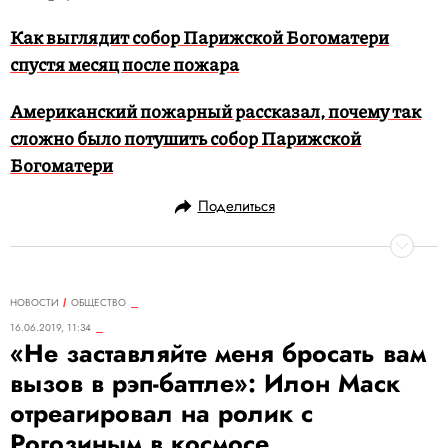
Как выглядит собор Парижской Богоматери
спустя месяц после пожара
Американский пожарный рассказал, почему так
сложно было потушить собор Парижской
Богоматери
Поделиться
НОВОСТИ
ОБЩЕСТВО
16.06.2019, 11:34
«Не заставляйте меня бросать вам
вызов в рэп-баттле»: Илон Маск
отреагировал на ролик с
Рогозиным в космосе