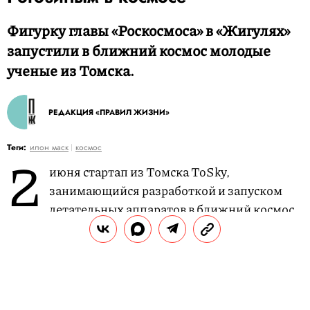
Фигурку главы «Роскосмоса» в «Жигулях»
запустили в ближний космос молодые
ученые из Томска.
РЕДАКЦИЯ «ПРАВИЛ ЖИЗНИ»
2
Теги:
илон маск
космос
июня стартап из Томска ToSky,
занимающийся разработкой и запуском
летательных аппаратов в ближний космос,
отправил в космос стратостат с фигуркой главы
«Роскосмоса» Дмитрия Рогозина в игрушечном
автомобиле ВАЗ-2107.
РЕКЛАМА – ПРОДОЛЖЕНИЕ НИЖЕ