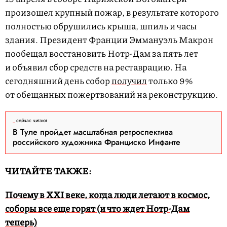
произошел крупный пожар, в результате которого
полностью обрушились крыша, шпиль и часы
здания. Президент Франции Эммануэль Макрон
пообещал восстановить Нотр-Дам за пять лет
и объявил сбор средств на реставрацию. На
сегодняшний день собор
получил
только 9%
от обещанных пожертвований на реконструкцию.
сейчас читают
В Туле пройдет масштабная ретроспектива
российского художника Франциско Инфанте
ЧИТАЙТЕ ТАКЖЕ:
Почему в XXI веке, когда люди летают в космос,
соборы все еще горят (и что ждет Нотр-Дам
теперь)