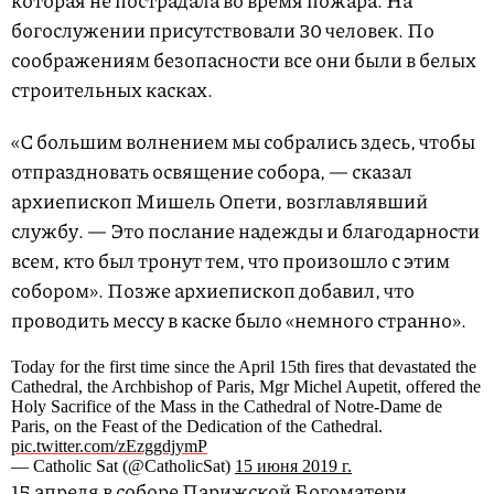
которая не пострадала во время пожара. На
богослужении присутствовали 30 человек. По
соображениям безопасности все они были в белых
строительных касках.
«С большим волнением мы собрались здесь, чтобы
отпраздновать освящение собора, — сказал
архиепископ Мишель Опети, возглавлявший
службу. — Это послание надежды и благодарности
всем, кто был тронут тем, что произошло с этим
собором». Позже архиепископ добавил, что
проводить мессу в каске было «немного странно».
Today for the first time since the April 15th fires that devastated the
Cathedral, the Archbishop of Paris, Mgr Michel Aupetit, offered the
Holy Sacrifice of the Mass in the Cathedral of Notre-Dame de
Paris, on the Feast of the Dedication of the Cathedral.
pic.twitter.com/zEzggdjymP
— Catholic Sat (@CatholicSat)
15 июня 2019 г.
15 апреля в соборе Парижской Богоматери