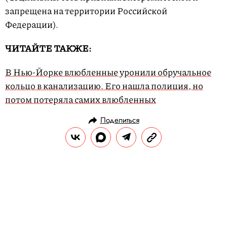
запрещена на территории Российской
Федерации).
ЧИТАЙТЕ ТАКЖЕ:
В Нью-Йорке влюбленные уронили обручальное
кольцо в канализацию. Его нашла полиция, но
потом потеряла самих влюбленных
Поделиться
НОВОСТИ
ОБЩЕСТВО
16.09.2019, 16:12
ОБНОВЛЕНО
14.02.2026, 20:34
Иркутская чиновница,
подозреваемая в оскорблении
жителей Тулуна, уволилась по