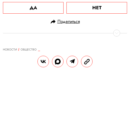
ДА
НЕТ
Поделиться
НОВОСТИ
ОБЩЕСТВО
17.01.2024, 09:18
Суды Москвы и Ленинградской
области зарегистрировали два
иска из-за «почти голой»
вечеринки. Каждый из них — на
миллиард рублей
Заявление подал продюсер сериала
«Бригада» Александр Иншаков,