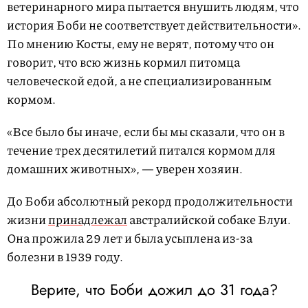
ветеринарного мира пытается внушить людям, что
история Боби не соответствует действительности».
По мнению Косты, ему не верят, потому что он
говорит, что всю жизнь кормил питомца
человеческой едой, а не специализированным
кормом.
«Все было бы иначе, если бы мы сказали, что он в
течение трех десятилетий питался кормом для
домашних животных», — уверен хозяин.
До Боби абсолютный рекорд продолжительности
жизни
принадлежал
австралийской собаке Блуи.
Она прожила 29 лет и была усыплена из-за
болезни в 1939 году.
Верите, что Боби дожил до 31 года?