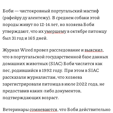
Боби — чистокровный португальский мастиф
(рафейру ду алентежу). В среднем собаки этой
породы живут по 12-14 лет, но хозяева Боби
утверждают, что их
умершему
в октябре питомцу
был 31 год и 165 дней.
Журнал Wired провел расследование и
выяснил
,
что в португальской государственной базе данных
домашних животных (SIAC) Боби числится как
пес, родившийся в 1992 году. При этом в SIAC
рассказали журналистам, что хозяева
зарегистрировали питомца в июле 2022 года, не
предоставив каких-либо документов,
подтверждающих возраст.
Ветеринары
сомневаются
, что Боби действительно