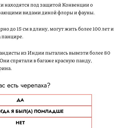
и находятся под защитой Конвенции о
зающими видами дикой флоры и фауны.
о до 15 см в длину, могут жить более 100 лет и
а панцире.
бандисты из Индии пытались вывезти более 80
Они спрятали в багаже красную панду,
рина.
ас есть черепаха?
ДА
ОГДА Я БЫЛ(А) ПОМЛАДШЕ
НЕТ