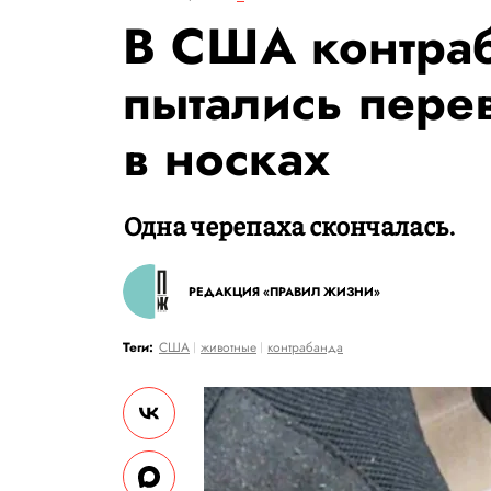
В США контра
пытались пере
в носках
Одна черепаха скончалась.
РЕДАКЦИЯ «ПРАВИЛ ЖИЗНИ»
Теги:
США
животные
контрабанда