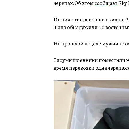
черепах.Об этом
сообщает
Sky 
Инцидент произошел в июне 20
Тина обнаружили 40 восточных
На прошлой неделе мужчине о
Злоумышленники поместили жи
время перевозки одна черепаха