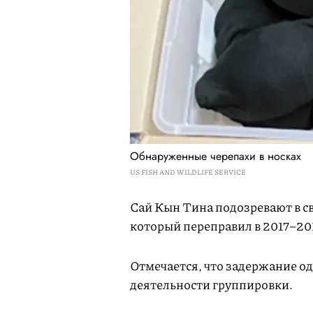
Обнаруженные черепахи в носках
US FISH AND WILDLIFE SERVICE
Сай Кын Тина подозревают в с
который переправил в 2017–201
Отмечается, что задержание о
деятельности группировки.