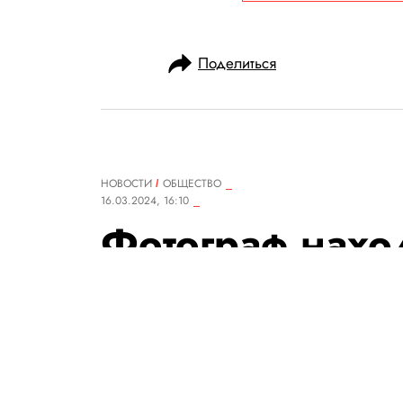
Поделиться
НОВОСТИ
ОБЩЕСТВО
16.03.2024, 16:10
Фотограф нахо
раков-отшельн
вынуждены ис
пластиковый му