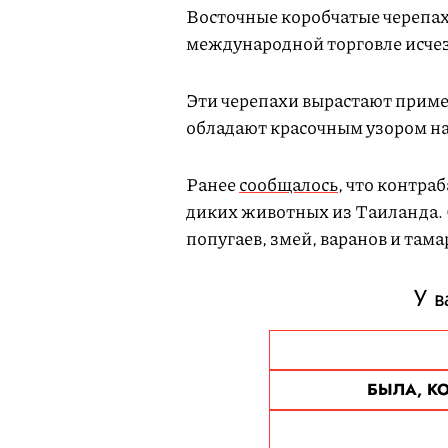
Восточные коробчатые черепах
международной торговле исче
Эти черепахи вырастают примерн
обладают красочным узором н
Ранее
сообщалось
, что контра
диких животных из Таиланда. 
попугаев, змей, варанов и тама
У в
БЫЛА, К