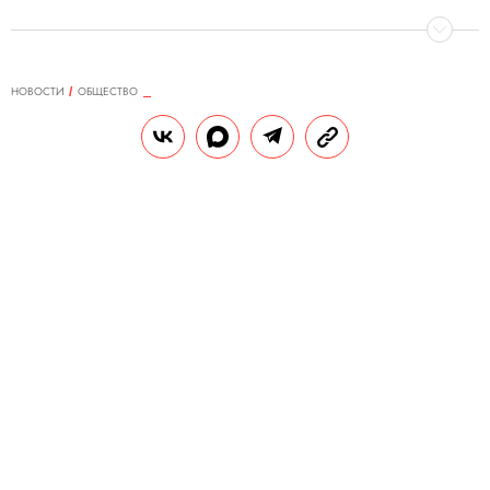
НОВОСТИ
ОБЩЕСТВО
17.06.2019, 09:41
В Пензенской области произошел
конфликт местных жителей с
цыганами, 1 человек погиб.
Губернатор назвал
распространение информации
«фейковыми новостями»
13 июня в селе Чемодановка в массовой
драке приняли участие более 150 человек.
Губернатор области назвал новости о
конфликте «фейковыми», а также