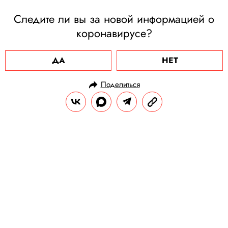
Следите ли вы за новой информацией о
коронавирусе?
ДА
НЕТ
Поделиться
НОВОСТИ
ОБЩЕСТВО
18.03.2020, 13:50
«Ставок больше нет»: казино в
Лас-Вегасе закроют из-за
коронавируса
В последний раз все казино Лас-Вегаса