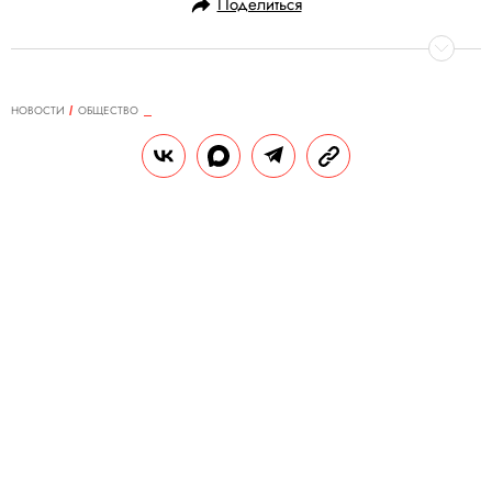
Поделиться
НОВОСТИ
ОБЩЕСТВО
18.09.2019, 14:20
Законопроект о домашнем
насилии могут внести на
рассмотрение в Госдуму этой
осенью
Сейчас документ разрабатывает рабочая
группа Совета Федерации.
РЕДАКЦИЯ «ПРАВИЛ ЖИЗНИ»
Теги:
женщины
законы
государство