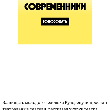
Защищать молодого человека Кучерену попросили
театральные деятели, рассказал худрук театра