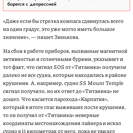
борется с депрессией
«Даже если бы стрелка компаса сдвинулась всего
на один градус, это уже могло иметь большое
значение», — пишет Зинькова.
На сбои в работе приборов, вызванные магнитной
активностью и солнечными бурями, указывает и
тот факт, что сигнал SOS от «Титаника» получили
далеко не все судна, которые находились в районе
крушения. А, например, судно SS Mount Temple
сигнал получило, но их ответ до «Титаника» не
дошел. Что касается парохода «Карпатия»,
который в итоге спас выживших после крушения,
то он получил от «Титаника» неверные
координаты местонахождения лайнера и искал
судно в 11 километрах от него, пока не увидел