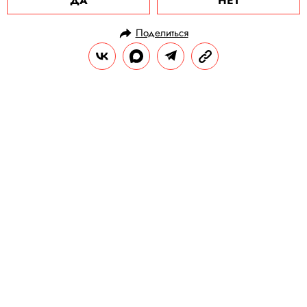
ДА
НЕТ
Поделиться
НОВОСТИ
ОБЩЕСТВО
17.09.2020, 19:46
ОБНОВЛЕНО
15.02.2026, 06:02
В России запустили арт-проект и
информационно-образовательный
ресурс, чтобы привлечь внимание
к мигрени
Проект также должен повысить
осведомленность о первичных симптомах,
способах профилактики и возможностях
терапии при мигрени.