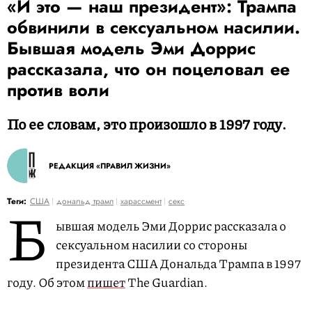
«И это — наш президент»: Трампа
обвинили в сексуальном насилии.
Бывшая модель Эми Доррис
рассказала, что он поцеловал ее
против воли
По ее словам, это произошло в 1997 году.
РЕДАКЦИЯ «ПРАВИЛ ЖИЗНИ»
Б
Теги:
США
дональд трамп
харассмент
секс
ывшая модель Эми Доррис рассказала о
сексуальном насилии со стороны
президента США Дональда Трампа в 1997
году. Об этом
пишет
The Guardian.