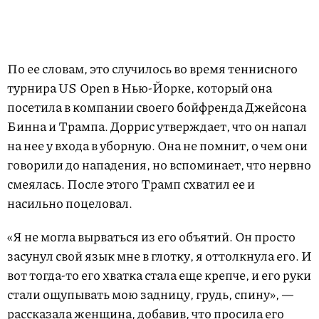
По ее словам, это случилось во время теннисного
турнира US Open в Нью-Йорке, который она
посетила в компании своего бойфренда Джейсона
Бинна и Трампа. Доррис утверждает, что он напал
на нее у входа в уборную. Она не помнит, о чем они
говорили до нападения, но вспоминает, что нервно
смеялась. После этого Трамп схватил ее и
насильно поцеловал.
«Я не могла вырваться из его объятий. Он просто
засунул свой язык мне в глотку, я оттолкнула его. И
вот тогда-то его хватка стала еще крепче, и его руки
стали ощупывать мою задницу, грудь, спину», —
рассказала женщина, добавив, что просила его