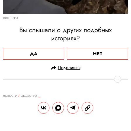
СОЦСЕТИ
Вы слышали о других подобных
историях?
ДА
НЕТ
Поделиться
НОВОСТИ
ОБЩЕСТВО
19.02.2025, 15:45
На берег Австралии выбросило
157 косаток. Большую часть
животных по решению властей