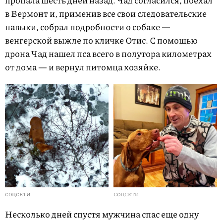
пропала шесть дней назад. Чад согласился, поехал
в Вермонт и, применив все свои следовательские
навыки, собрал подробности о собаке —
венгерской выжле по кличке Отис. С помощью
дрона Чад нашел пса всего в полутора километрах
от дома — и вернул питомца хозяйке.
СОЦСЕТИ
СОЦСЕТИ
Несколько дней спустя мужчина спас еще одну