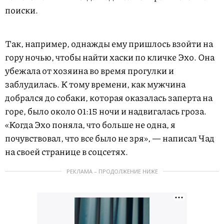
поиски.
L
U
o
n
a
m
d
u
Так, например, однажды ему пришлось взойти на
e
t
d
e
:
гору ночью, чтобы найти хаски по кличке Эхо. Она
4
7
.
убежала от хозяина во время прогулки и
2
7
заблудилась. К тому времени, как мужчина
%
добрался до собаки, которая оказалась заперта на
горе, было около 01:15 ночи и надвигалась гроза.
«Когда Эхо поняла, что больше не одна, я
почувствовал, что все было не зря», — написал Чад
на своей странице в соцсетях.
РЕКЛАМА – ПРОДОЛЖЕНИЕ НИЖЕ