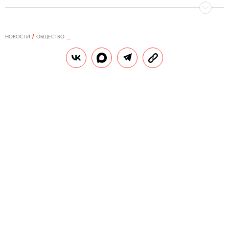
НОВОСТИ
ОБЩЕСТВО
19.05.2020, 09:40
Коронавирус к 19 мая: Трамп
поставил ультиматум ВОЗ и
пригрозил лишить
финансирования, Бразилия
вышла на третье место по числу
заражений
Количество зараженных по всему миру
превысило 4,8 миллиона человек. Из них
1,5 миллиона — в США.
РЕДАКЦИЯ «ПРАВИЛ ЖИЗНИ»