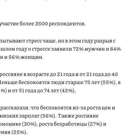
участие более 3500 респондентов.
ытывают стресс чаще, но в этом году разрыв с
лом году о стрессе заявили 72% мужчин и 84%
ин и 56% женщин.
ссияне в возрасте до 21 года и от 21 года до 40
Меньше беспокоятся люди старше 75 лет (55%), в
%) и от 51 года до 74 лет (42%),
ассказали, что беспокоятся из-за роста цен и
 низких зарплат (56%). Также россияне
ономике (30%), роста безработицы (27%) и
ения (25%).