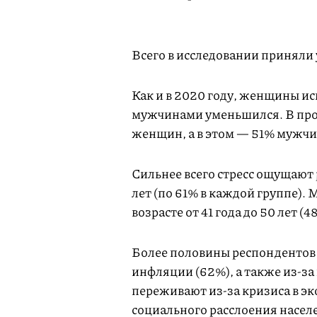
Всего в исследовании приняли 
Как и в 2020 году, женщины исп
мужчинами уменьшился. В прош
женщин, а в этом — 51% мужч
Сильнее всего стресс ощущают ро
лет (по 61% в каждой группе). 
возрасте от 41 года до 50 лет (48
Более половины респондентов р
инфляции (62%), а также из-за
переживают из-за кризиса в эк
социального расслоения насел