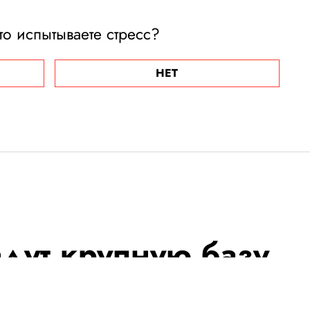
то испытываете стресс?
НЕТ
адут крупную базу
ровье людей