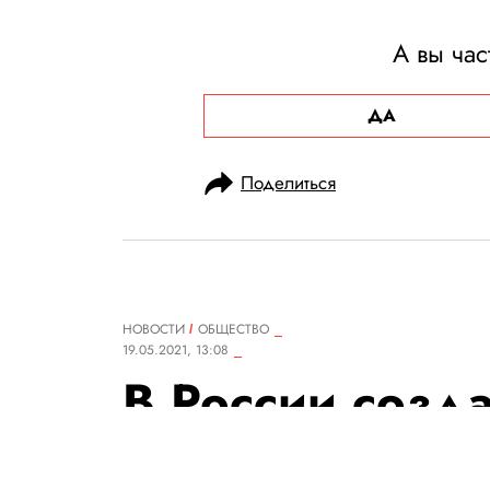
А вы час
ДА
Поделиться
НОВОСТИ
ОБЩЕСТВО
19.05.2021, 13:08
В России созд
данных о здо