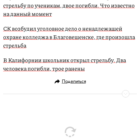
стрельбу по ученикам, двое погибли. Что известно
на данный момент
СК возбудил уголовное дело о ненадлежащей
охране колледжа в Благовещенске, где произошла
стрельба
В Калифорнии школьник открыл стрельбу. Два
человека погибли, трое ранены
Поделиться