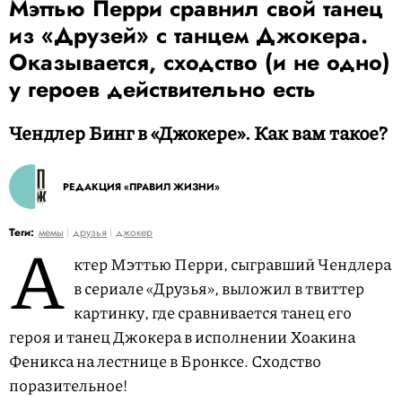
Мэттью Перри сравнил свой танец
из «Друзей» с танцем Джокера.
Оказывается, сходство (и не одно)
у героев действительно есть
Чендлер Бинг в «Джокере». Как вам такое?
РЕДАКЦИЯ «ПРАВИЛ ЖИЗНИ»
А
Теги:
мемы
друзья
джокер
ктер Мэттью Перри, сыгравший Чендлера
в сериале «Друзья», выложил в твиттер
картинку, где сравнивается танец его
героя и танец Джокера в исполнении Хоакина
Феникса на лестнице в Бронксе. Сходство
поразительное!