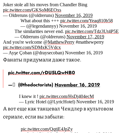
Joker stole all his moves from Chandler Bing
pic.twitter.com/GKSoM6EOxs
— Oldreruns (@oldreruns)
November 16, 2019
What about this +++
pic.twitter.com/Yeaq810b58
— (@legendannyy) November 16, 2019
The similarities never end.
pic.twitter.com/Tdz3Ut4P5E
— Oldreruns (@oldreruns)
November 17, 2019
And you're welcome
@MatthewPerry
#matthewperry
pic.twitter.com/SDMxK5Vdcx
— Ayşe Çoban (@draysecoban) November 16, 2019
Фанаты придумали даже такое.
pic.twitter.com/rDU5LQwNB0
— ْ (@thedoctorista)
November 16, 2019
I knew it !
pic.twitter.com/HsDj404ecM
— Lyric Hotel (@LyricHotel) November 16, 2019
А вот еще как танцевал Чендлер в культовом
сериале, если вы забыли:
pic.twitter.com/QqtjE4JpZy