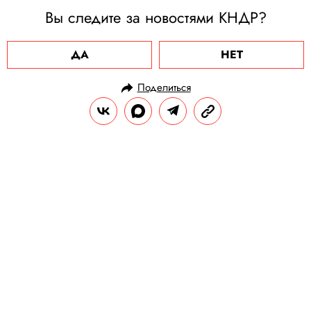
Вы следите за новостями КНДР?
ДА
НЕТ
Поделиться
НОВОСТИ
ОБЩЕСТВО
19.11.2022, 11:31
Основательницу скандального
медицинского стартапа Theranos
Элизабет Холмс приговорили к 11
годам и трем месяцам тюрьмы
Экс-миллиардерша привлекла огромные
инвестиции в свой стартап, но ее