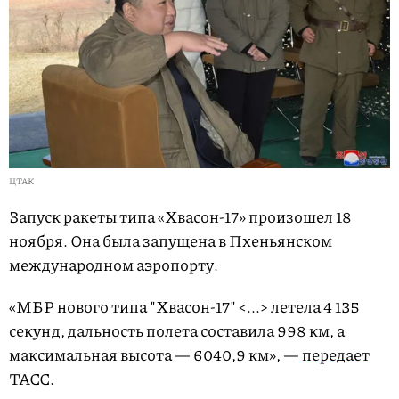
ЦТАК
Запуск ракеты типа «Хвасон-17» произошел 18
ноября. Она была запущена в Пхеньянском
международном аэропорту.
«МБР нового типа "Хвасон-17" <...> летела 4 135
секунд, дальность полета составила 998 км, а
максимальная высота — 6040,9 км», —
передает
ТАСС.