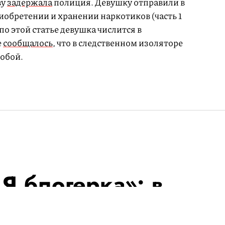
ву
задержала
полиция. Девушку отправили в
иобретении и хранении наркотиков (часть 1
 по этой статье девушка числится в
е
сообщалось
, что в следственном изоляторе
собой.
 Я блогерка»: в
тили флешмоб по