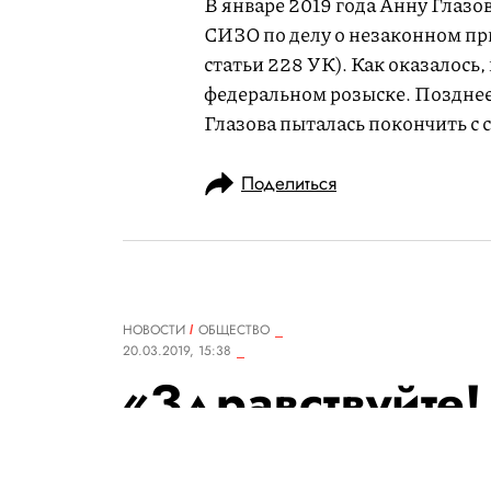
В январе 2019 года Анну Глазо
СИЗО по делу о незаконном пр
статьи 228 УК). Как оказалось,
федеральном розыске. Поздне
Глазова пыталась покончить с 
Поделиться
НОВОСТИ
ОБЩЕСТВО
20.03.2019, 15:38
«Здравствуйте!
твиттере запус