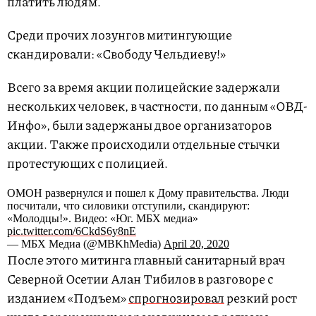
платить людям.
Среди прочих лозунгов митингующие
скандировали: «Свободу Чельдиеву!»
Всего за время акции полицейские задержали
нескольких человек, в частности, по данным «ОВД-
Инфо», были задержаны двое организаторов
акции. Также происходили отдельные стычки
протестующих с полицией.
ОМОН развернулся и пошел к Дому правительства. Люди
посчитали, что силовики отступили, скандируют:
«Молодцы!». Видео: «Юг. МБХ медиа»
pic.twitter.com/6CkdS6y8nE
— МБХ Медиа (@MBKhMedia)
April 20, 2020
После этого митинга главный санитарный врач
Северной Осетии Алан Тибилов в разговоре с
изданием «Подъем»
спрогнозировал
резкий рост