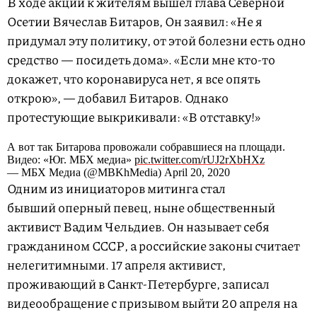
В ходе акции к жителям вышел глава Северной
Осетии Вячеслав Битаров, Он заявил: «Не я
придумал эту политику, от этой болезни есть одно
средство — посидеть дома». «Если мне кто-то
докажет, что коронавируса нет, я все опять
открою», — добавил Битаров. Однако
протестующие выкрикивали: «В отставку!»
А вот так Битарова провожали собравшиеся на площади.
Видео: «Юг. МБХ медиа»
pic.twitter.com/rUJ2rXbHXz
— МБХ Медиа (@MBKhMedia) April 20, 2020
Одним из инициаторов митинга стал
бывший оперный певец, ныне общественный
активист Вадим Чельдиев. Он называет себя
гражданином СССР, а российские законы считает
нелегитимными. 17 апреля активист,
проживающий в Санкт-Петербурге, записал
видеообращение с призывом выйти 20 апреля на