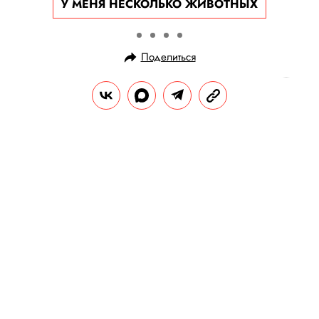
У МЕНЯ НЕСКОЛЬКО ЖИВОТНЫХ
Поделиться
НОВОСТИ
ОБЩЕСТВО
20.08.2025, 17:56
Хорватский фридайвер
продержался 29 минут под водой
на одном вдохе
Витомир Маричич установил мировой
рекорд по задержке дыхания.
РЕДАКЦИЯ «ПРАВИЛ ЖИЗНИ»