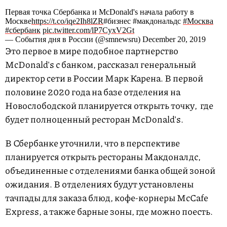
Первая точка Сбербанка и McDonald's начала работу в
Москве
https://t.co/iqe2Ih8lZR
#бизнес #макдональдс
#Москва
#сбербанк
pic.twitter.com/lP7CyxV2Gt
— Cобытия дня в России (@smnewsru) December 20, 2019
Это первое в мире подобное партнерство
McDonald's с банком, рассказал генеральный
директор cети в России Марк Карена. В первой
половине 2020 года на базе отделения на
Новослободской планируется открыть точку, где
будет полноценный ресторан McDonald's.
В Сбербанке уточнили, что в перспективе
планируется открыть рестораны Макдоналдс,
объединенные с отделениями банка общей зоной
ожидания. В отделениях будут установлены
тачпады для заказа блюд, кофе-корнеры McCafe
Express, а также барные зоны, где можно поесть.