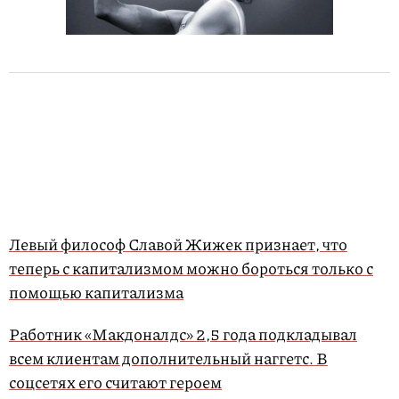
Левый философ Славой Жижек признает, что
теперь с капитализмом можно бороться только с
помощью капитализма
Работник «Макдоналдс» 2,5 года подкладывал
всем клиентам дополнительный наггетс. В
соцсетях его считают героем