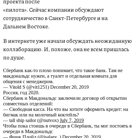
проекта после
«пилота». Сейчас компании обсуждают
сотрудничество в Санкт-Петербурге и на
Дальнем Востоке.
В интернете уже начали обсуждать неожиданную
коллаборацию. И, похоже, она не всем пришлась
по душе.
Сбербанк как-то плохо понимает, что такое банк. Там не
макдональдс нужен, а туалет и отдельная комната для
общения с менеджером.
— Vitold S (@vit1251) December 20, 2019
Россия, год 2020.
Сбербанк и Макдональдс заключили договор об открытии
совместных отделений:
— Свободная касса. На что вы хотите оформить кредит: на
бигмак или на молочный коктейль?
— tall ship sailor (@nutvox)
July 7, 2019
Чтобы пока стоишь в очереди в Сбербанк, ты мог постоять в
очереди в Макдональдс
— Финк Плойд (@isalaev_)
December 20, 2019