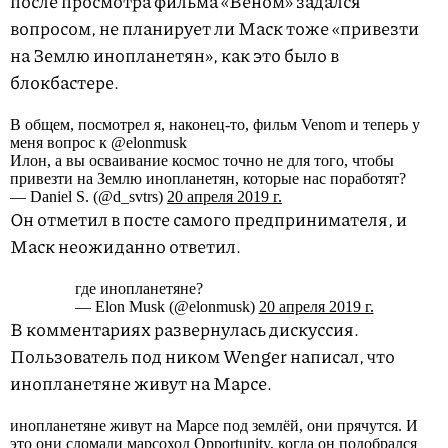
после просмотра фильма «Веном» задался
вопросом, не планирует ли Маск тоже «привезти
на Землю инопланетян», как это было в
блокбастере.
В общем, посмотрел я, наконец-то, фильм Venom и теперь у
меня вопрос к @elonmusk
Илон, а вы осваивание космос точно не для того, чтобы
привезти на Землю инопланетян, которые нас поработят?
— Daniel S. (@d_svtrs)
20 апреля 2019 г.
Он отметил в посте самого предпринимателя, и
Маск неожиданно ответил.
где инопланетяне?
— Elon Musk (@elonmusk)
20 апреля 2019 г.
В комментариях развернулась дискуссия.
Пользователь под ником Wenger написал, что
инопланетяне живут на Марсе.
инопланетяне живут на Марсе под землёй, они прячутся. И
это они сломали марсоход Opportunity, когда он подобрался