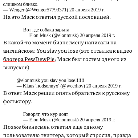
слишком близко.
— Wenger (@Wenger57793371)
20 апреля 2019 г.
На это Маск ответил русской пословицей.
Вот где собака зарыта
— Elon Musk (@elonmusk) 20 апреля 2019 г.
В какой-то момент бизнесмену написали на
английском: You slav you lose (это отсылка к
видео
блогера PewDewPie
; Маск был гостем одного из
выпусков)
@elonmusk you slav you lose!!!!!!
— Klaus 'пodsолnух' (@weerhov) 20 апреля 2019 г.
В ответ Маск решил опять обратиться к русскому
фольклору.
Говорят, что кур доят
— Elon Musk (@elonmusk) 20 апреля 2019 г.
Позже бизнесмен ответил еще одному
пользователю твиттера, который спросил, правда