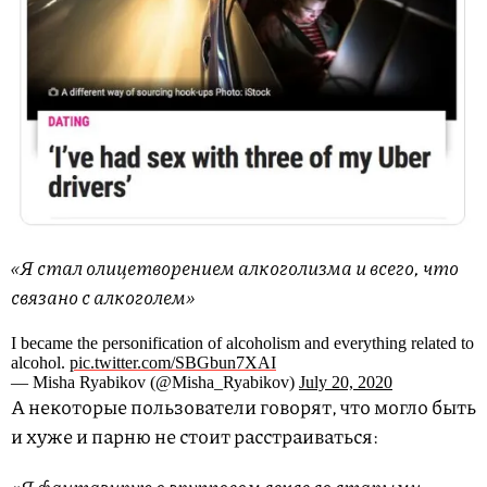
«Я стал олицетворением алкоголизма и всего, что
связано с алкоголем»
I became the personification of alcoholism and everything related to
alcohol.
pic.twitter.com/SBGbun7XAI
— Misha Ryabikov (@Misha_Ryabikov)
July 20, 2020
А некоторые пользователи говорят, что могло быть
и хуже и парню не стоит расстраиваться:
«Я фантазирую о групповом сексе со старыми,