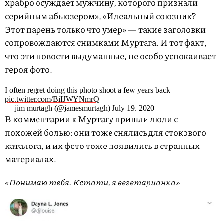
храбро осуждает мужчину, которого признали
серийным абьюзером», «Идеальный союзник?
Этот парень только что умер» — такие заголовки
сопровождаются снимками Муртага. И тот факт,
что эти новости выдуманные, не особо успокаивает
героя фото.
I often regret doing this photo shoot a few years back
pic.twitter.com/BiIJWYNmrQ
— jim murtagh (@jamesmurtagh)
July 19, 2020
В комментарии к Муртагу пришли люди с
похожей болью: они тоже снялись для стокового
каталога, и их фото тоже появились в странных
материалах.
«Понимаю тебя. Кстати, я вегетарианка»