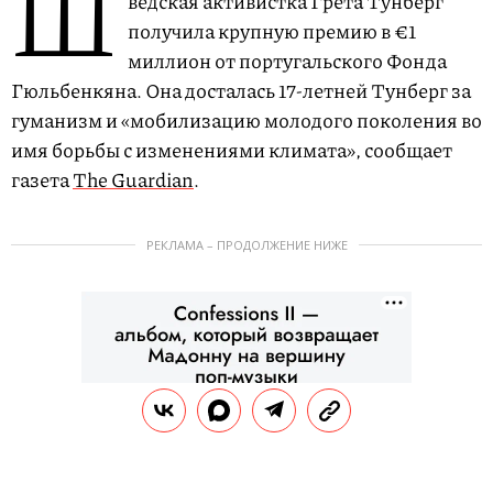
Ш
ведская активистка Грета Тунберг
получила крупную премию в €1
миллион от португальского Фонда
Гюльбенкяна. Она досталась 17-летней Тунберг за
гуманизм и «мобилизацию молодого поколения во
имя борьбы с изменениями климата», сообщает
газета
The Guardian
.
РЕКЛАМА – ПРОДОЛЖЕНИЕ НИЖЕ