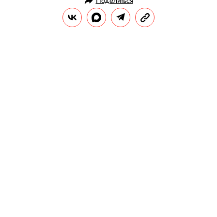
Поделиться
НОВОСТИ
ОБЩЕСТВО
21.10.2019, 13:38
В Госдуме предложили ввести
миллионные штрафы для
иностранных СМИ за нарушение
дня тишины
Зарубежным изданиям может грозить
штраф от 2,3 до 3,5 миллиона рублей.
РЕДАКЦИЯ «ПРАВИЛ ЖИЗНИ»
Теги:
россия
журналистика
сми
цензура
государство