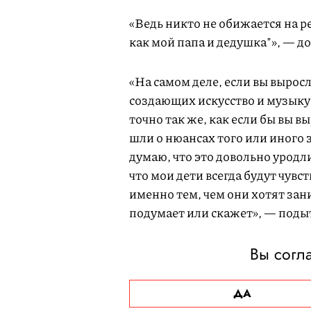
«Ведь никто не обижается на ре
как мой папа и дедушка"», — д
«На самом деле, если вы выросл
создающих искусство и музыку,
точно так же, как если бы вы в
шли о нюансах того или иного
думаю, что это довольно уродл
что мои дети всегда будут чувс
именно тем, чем они хотят зани
подумает или скажет», — под
Вы согла
ДА