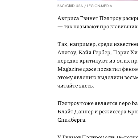
BACKGRID USA / LEGION-MEDIA
Актриса Гвинет Пэлтроу раскр
— так называют прославивших
Так, например, среди известн
Апатоу, Кайя Гербер, Пэрис Хи
нередко критикуют из-за их п
Magazine даже посвятил феном
этому явлению выделили весь
читайте
здесь
.
Пэлтроу тоже является nepo ba
Блайт Даннер и режиссера Брюс
Спилберга.
У Гвинет Пэлтроу есть 19-летн