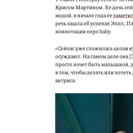
Крисом Мартином. Ее дочь сейч
модой, в начале года ее
замети
речь зашла об успехах Эппл, П
коннотации nepo baby.
«Сейчас уже сложилась целая к
осуждают. На самом деле она [Э
просто хочет быть малышкой, у
в том, чтобы делать или хотеть
актриса.