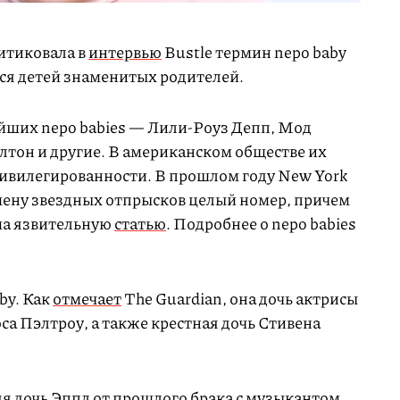
итиковала в
интервью
Bustle термин nepo baby
ся детей знаменитых родителей.
ейших nepo babies — Лили-Роуз Депп, Мод
лтон и другие. В американском обществе их
ривилегированности. В прошлом году New York
ену звездных отпрысков целый номер, причем
ма язвительную
статью
. Подробнее о nepo babies
by. Как
отмечает
The Guardian, она дочь актрисы
а Пэлтроу, а также крестная дочь Стивена
яя дочь Эппл от прошлого брака с музыкантом