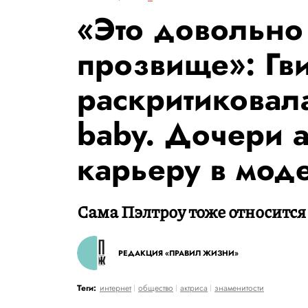
«Это довольно
прозвище»: Гв
раскритиковал
baby. Дочери 
карьеру в мод
Сама Пэлтроу тоже относится 
РЕДАКЦИЯ «ПРАВИЛ ЖИЗНИ»
Теги:
интернет
общество
актриса
знаменитости