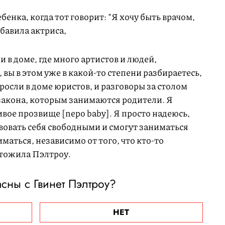
бенка, когда тот говорит: "Я хочу быть врачом,
обавила актриса,
и в доме, где много артистов и людей,
 вы в этом уже в какой-то степени разбираетесь,
ыросли в доме юристов, и разговоры за столом
 закона, которым занимаются родители. Я
ивое прозвище [nepo baby]. Я просто надеюсь,
твовать себя свободными и смогут заниматься
маться, независимо от того, что кто-то
ытожила Пэлтроу.
сны с Гвинет Пэлтроу?
НЕТ