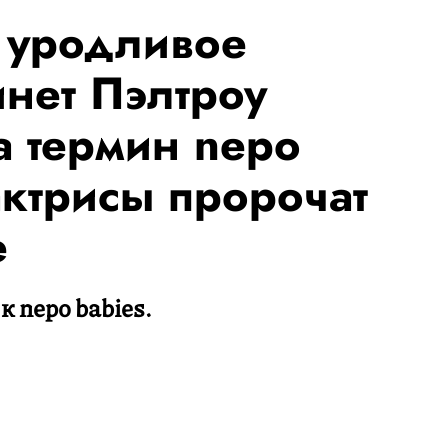
 уродливое
инет Пэлтроу
а термин nepo
актрисы пророчат
е
к nepo babies.