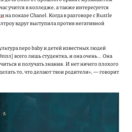
ас учится в колледже, а также интересуется
ли
на показе Chanel. Когда в разговоре с Bustle
элтроу вдруг выступила против негативной
ультура nepo baby и детей известных людей
ппл] всего лишь студентка, и она очень... Она
читься и получать знания. И нет ничего плохого
 делать то, что делают твои родители», — говорит