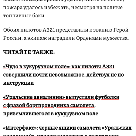
пожара удалось избежать, несмотря на полные
топливные баки.
Обоих пилотов A321 представили к званию Герой
России, а экипаж наградили Орденами мужества.
ЧИТАЙТЕ ТАКЖЕ:
«Чудо в кукурузном поле»: как пилоты A321
совершили почти невозможное, действуя не по
инструкции
«Уральские авиалинии» выпустили футболки
с фразой бортпроводника самолета,
приземлившегося в кукурузном поле
«Интерфакс»: черные ящики самолета «Уральских
авиалиний», приземлившегося в кукурузном