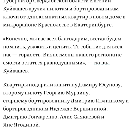
Губернатор Свердловской области Евгений
Куйвашев вручил пилотам и бортпроводникам
ключи от однокомнатных квартир в новом доме в
микрорайоне Краснолесье в Екатеринбурге.
«Конечно, мы вас всех благодарим, всегда будем
помнить, уважать и ценить. То событие для всех
нас — гордость. Бизнесмены нашего региона не
смогли остаться равнодушными», —
сказал
Куйвашев.
Квартиры подарили капитану Дамиру Юсупову,
второму пилоту Георгию Мурзину,
старшему бортпроводнику Дмитрию Ивлицкому и
бортпроводникам Надежде Вершининой,
Дмитрию Гончаренко, Алие Слякаевой и
Яне Ягодиной.