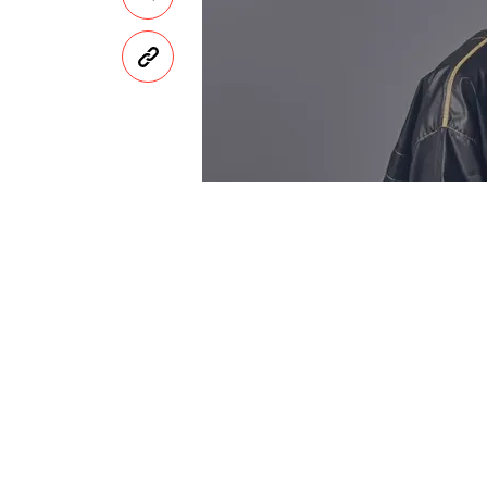
ФОТО: ВЛАДИМИР ВАСИЛЬЧИКОВ
Р
эпер Хаски (Дмитрий К
устроить импровизиров
который ранее отменил
Краснодар.