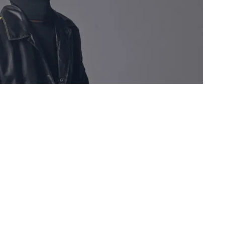
узнецов) задержан в Краснодаре после попытки
анный концерт на улице перед клубом,
 его выступление. Об этом
сообщает
РБК