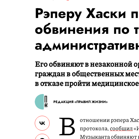
Рэперу Хаски 
обвинения по 
административ
Его обвиняют в незаконной 
граждан в общественных мест
в отказе пройти медицинское
РЕДАКЦИЯ «ПРАВИЛ ЖИЗНИ»
В
отношении рэпера Хас
протокола,
сообщил
«И
Музыканта обвиняют в