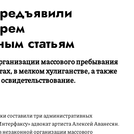
предъявили
трем
ным статьям
организации массового пребывания
ах, в мелком хулиганстве, а также
 освидетельствование.
ки составили три административных
нтерфаксу» адвокат артиста Алексей Аванесян.
 незаконной организации массового