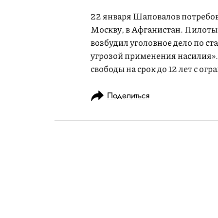
22 января Шаповалов потребов
Москву, в Афганистан. Пилоты
возбудил уголовное дело по ст
угрозой применения насилия»
свободы на срок до 12 лет с огр
Поделиться
НОВОСТИ
ОБЩЕСТВО
22.01.2019, 16:24
ОБНОВЛЕНО
14.02.2026, 20:31
Силовики зад
рейса Сургут—