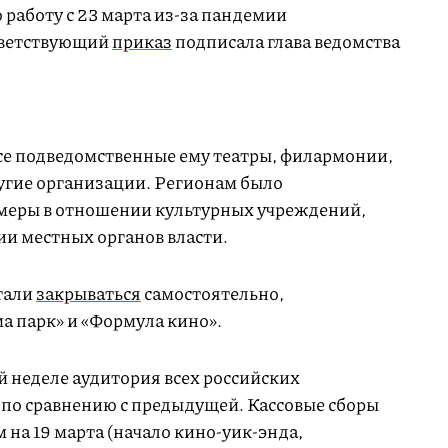
 работу с 23 марта из-за пандемии
тветствующий
приказ
подписала глава ведомства
се подведомственные ему театры, филармонии,
ругие организации. Регионам было
 меры в отношении культурных учреждений,
ии местных органов власти.
тали
закрываться
самостоятельно,
а парк» и «Формула кино».
й неделе аудитория всех российских
 по сравнению с предыдущей. Кассовые сборы
на 19 марта (начало кино-уик-энда,