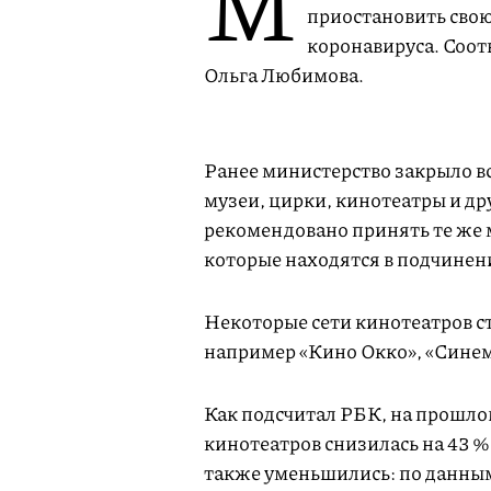
М
приостановить свою
коронавируса. Соо
Ольга Любимова.
Ранее министерство закрыло в
музеи, цирки, кинотеатры и д
рекомендовано принять те же
которые находятся в подчинен
Некоторые сети кинотеатров с
например «Кино Окко», «Синем
Как подсчитал РБК, на прошло
кинотеатров снизилась на 43 %
также уменьшились: по данным 