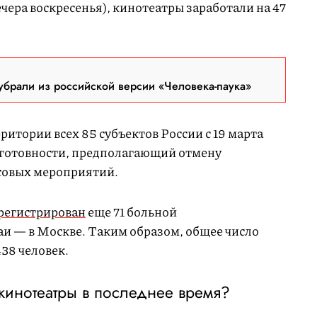
ечера воскресенья), кинотеатры заработали на 47
брали из российской версии «Человека-паука»
ритории всех 85 субъектов России с 19 марта
отовности, предполагающий отмену
ссовых мероприятий.
регистрирован
еще 71 больной
аи — в Москве. Таким образом, общее число
438 человек.
кинотеатры в последнее время?