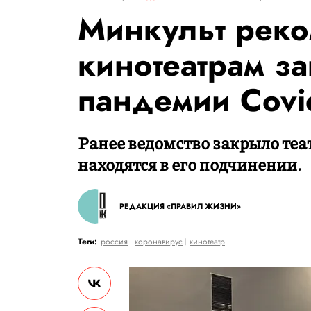
Минкульт реко
кинотеатрам за
пандемии Covi
Ранее ведомство закрыло теа
находятся в его подчинении.
РЕДАКЦИЯ «ПРАВИЛ ЖИЗНИ»
Теги:
россия
коронавирус
кинотеатр