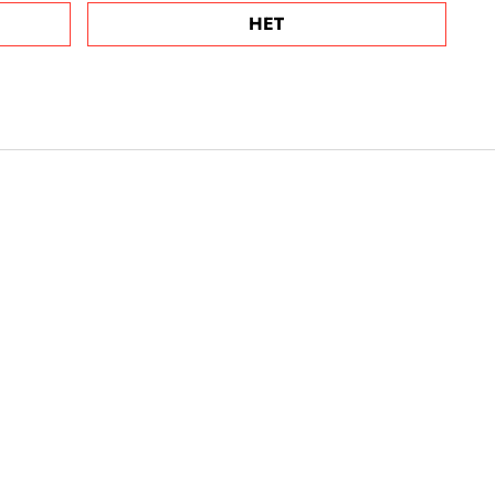
НЕТ
 что богатые
пают домой
для лечения
 В Минздраве