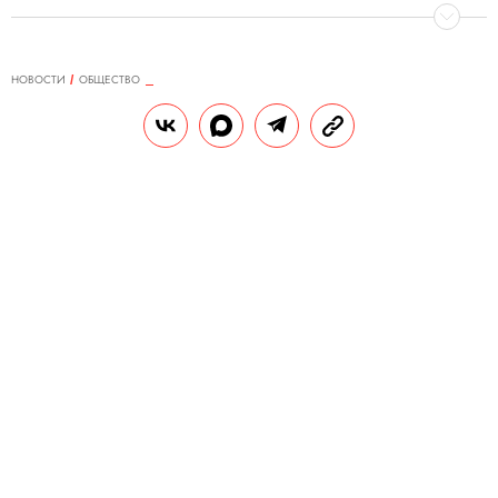
НОВОСТИ
ОБЩЕСТВО
23.08.2024, 13:50
Заключенные захватили в
заложники сотрудников колонии
под Волгоградом. Главное
По данным СМИ, нападавших как
минимум трое и они называют себя
сторонниками «Исламского государства»
(признано террористической
организацией и запрещено в России).
РЕДАКЦИЯ «ПРАВИЛ ЖИЗНИ»