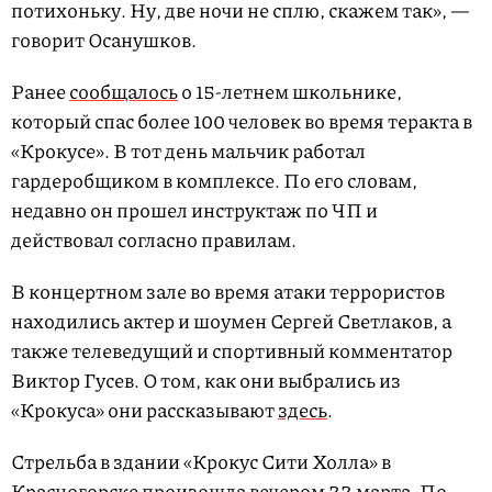
потихоньку. Ну, две ночи не сплю, скажем так», —
говорит Осанушков.
Ранее
сообщалось
о 15-летнем школьнике,
который спас более 100 человек во время теракта в
«Крокусе». В тот день мальчик работал
гардеробщиком в комплексе. По его словам,
недавно он прошел инструктаж по ЧП и
действовал согласно правилам.
В концертном зале во время атаки террористов
находились актер и шоумен Сергей Светлаков, а
также телеведущий и спортивный комментатор
Виктор Гусев. О том, как они выбрались из
«Крокуса» они рассказывают
здесь
.
Стрельба в здании «Крокус Сити Холла» в
Красногорске
произошла
вечером 22 марта. По