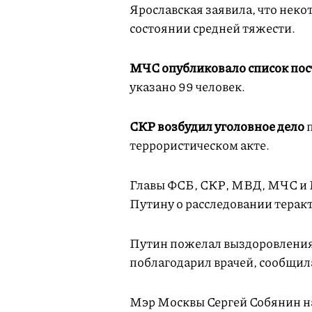
Ярославская заявила, что некот
состоянии средней тяжести.
МЧС опубликовало список по
указано 99 человек.
СКР возбудил уголовное дело
п
террористическом акте.
Главы ФСБ, СКР, МВД, МЧС и
Путину о расследовании терак
Путин пожелал выздоровления 
поблагодарил врачей, сообщил
Мэр Москвы Сергей Собянин н