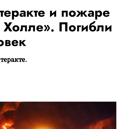
 теракте и пожаре
и Холле». Погибли
овек
 теракте.