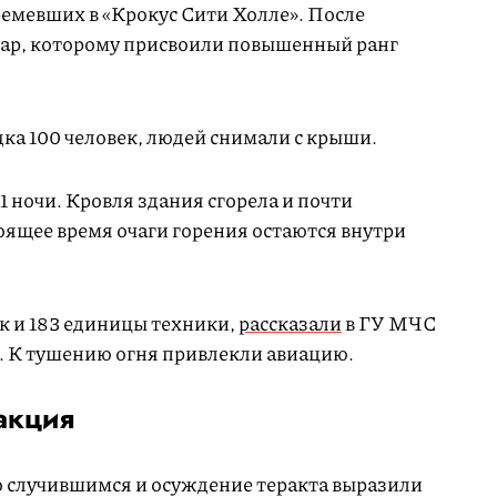
ремевших в «Крокус Сити Холле». После
жар, которому присвоили повышенный ранг
а 100 человек, людей снимали с крыши.
 ночи. Кровля здания сгорела и почти
оящее время очаги горения остаются внутри
к и 183 единицы техники,
рассказали
в ГУ МЧС
. К тушению огня привлекли авиацию.
акция
со случившимся и осуждение теракта выразили