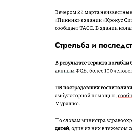
Вечером 22 марта неизвестные
«Пикник» в здании «Крокус Си
сообщает
ТАСС. В здании нача
Стрельба и последс
В результате теракта погибли 
данным
ФСБ, более 100 челове
115 пострадавших госпитализ
амбулаторной помощью,
сооб
Мурашко.
По словам министра здравоох
детей
, один из них в тяжелом 