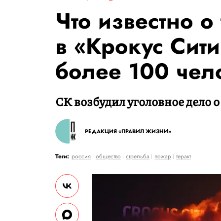
Что известно о
в «Крокус Сит
более 100 чел
СК возбудил уголовное дело о
РЕДАКЦИЯ «ПРАВИЛ ЖИЗНИ»
Теги:
россия
общество
стрельба
пожар
теракт