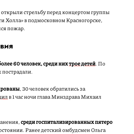
 открыли стрельбу перед концертом группы
ти Холла» в подмосковном Красногорске,
лся пожар.
твия
более 60 человек,
среди них
трое детей
. По
к пострадали.
ированы
, 30 человек обратились за
щил
в 1 час ночи глава Минздрава Михаил
ранения,
среди госпитализированных пятеро
состоянии. Ранее детский омбудсмен Ольга