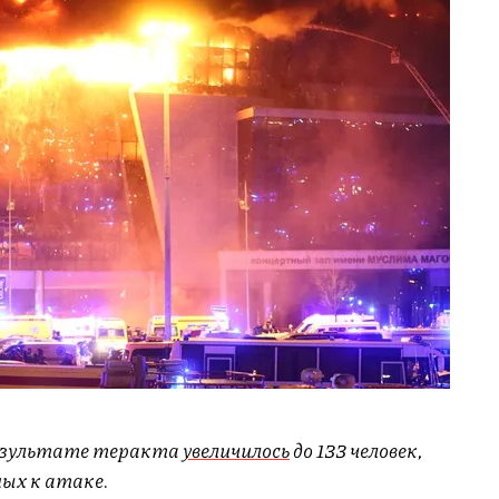
результате теракта
увеличилось
до
133 человек
,
ных к атаке.