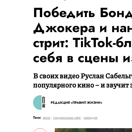
Победить Бонд
Джокера и нан
стрит: TikTok-б
себя в сцены 
В своих видео Руслан Сабельг
популярного кино – и звучит 
РЕДАКЦИЯ «ПРАВИЛ ЖИЗНИ»
Теги:
кино
социальные сети
пародии