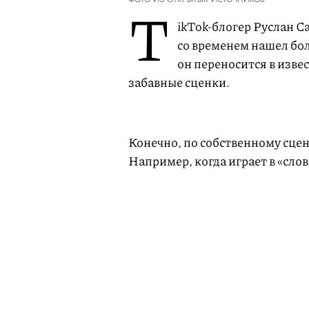
T
ikTok-блогер Руслан С
со временем нашел бо
он переносится в изве
забавные сценки.
Конечно, по собственному сцен
Например, когда играет в «сло