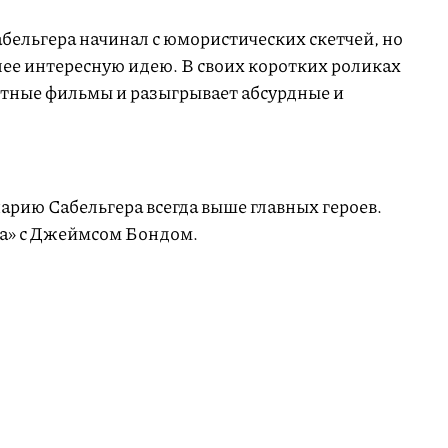
абельгера начинал с юмористических скетчей, но
лее интересную идею. В своих коротких роликах
стные фильмы и разыгрывает абсурдные и
арию Сабельгера всегда выше главных героев.
ва» с Джеймсом Бондом.