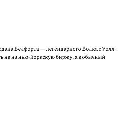
дана Белфорта — легендарного Волка с Уолл-
ть не на нью-йоркскую биржу, а в обычный