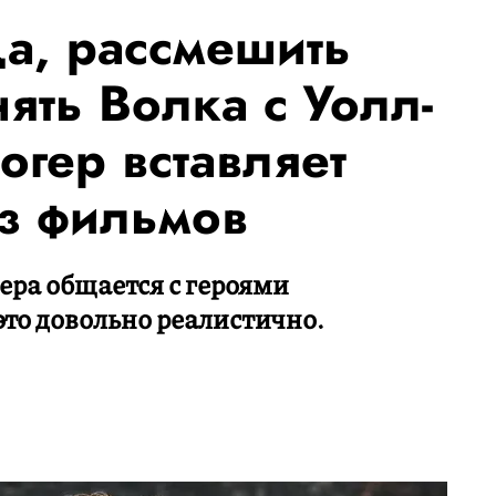
а, рассмешить
ять Волка с Уолл-
логер вставляет
из фильмов
ера общается с героями
это довольно реалистично.