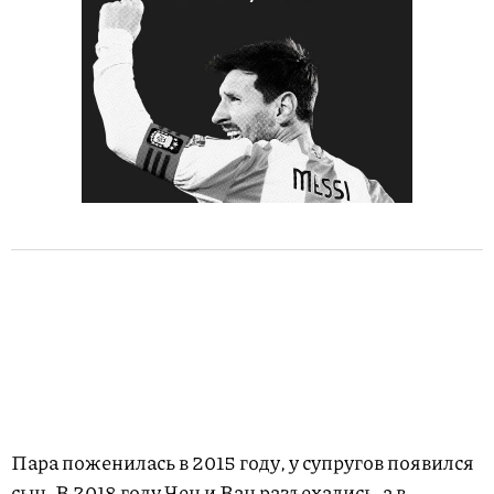
Пара поженилась в 2015 году, у супругов появился
сын. В 2018 году Чен и Ван разъехались, а в