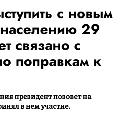
ыступить с новым
 населению 29
т связано с
по поправкам к
ения президент позовет на
ринял в нем участие.