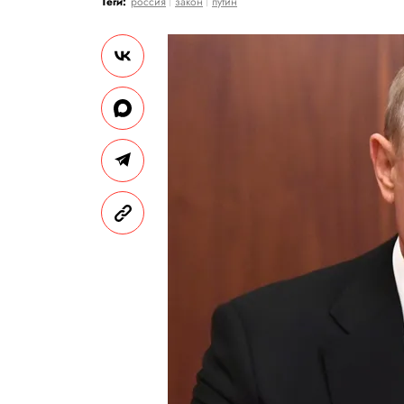
Теги:
россия
закон
путин