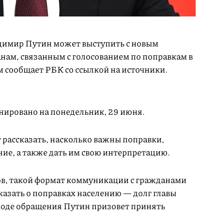
димир Путин может выступить с новым
нам, связанным с голосованием по поправкам в
 сообщает РБК со ссылкой на источники.
нировано на понедельник, 29 июня.
рассказать, насколько важны поправки,
ие, а также дать им свою интерпретацию.
ов, такой формат коммуникации с гражданами
казать о поправках населению — долг главы
 ходе обращения Путин призовет принять