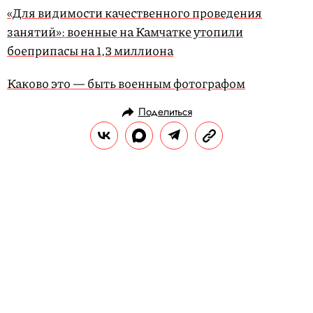
«Для видимости качественного проведения
занятий»: военные на Камчатке утопили
боеприпасы на 1,3 миллиона
Каково это — быть военным фотографом
Поделиться
НОВОСТИ
ОБЩЕСТВО
25.10.2019, 16:22
Британская полиция задержала
двоих подозреваемых в убийстве
39 мигрантов. Трупы нашли в
грузовике
Это 38-летние мужчина и женщина. Их