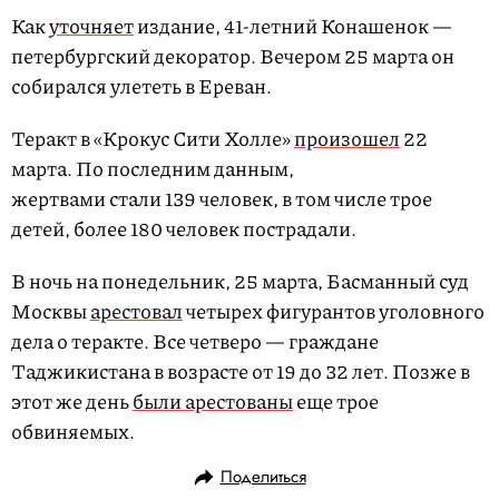
Как
уточняет
издание, 41-летний Конашенок —
петербургский декоратор. Вечером 25 марта он
собирался улететь в Ереван.
Теракт в «Крокус Сити Холле»
произошел
22
марта. По последним данным,
жертвами стали 139 человек, в том числе трое
детей, более 180 человек пострадали.
В ночь на понедельник, 25 марта, Басманный суд
Москвы
арестовал
четырех фигурантов уголовного
дела о теракте. Все четверо — граждане
Таджикистана в возрасте от 19 до 32 лет. Позже в
этот же день
были арестованы
еще трое
обвиняемых.
Поделиться