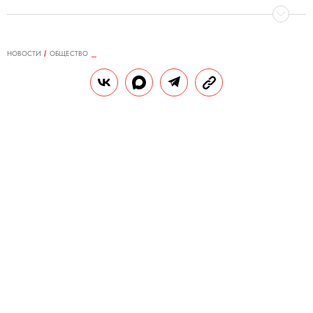
НОВОСТИ
ОБЩЕСТВО
25.03.2024, 19:23
Суд арестовал еще трех
фигурантов дела о теракте в
«Крокусе»
В деле о теракте появился первый
гражданин РФ.
РЕДАКЦИЯ «ПРАВИЛ ЖИЗНИ»
Теги:
россия
суд
теракт