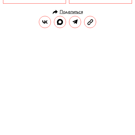
Поделиться
НОВОСТИ
ОБЩЕСТВО
26.06.2020, 12:37
ОБНОВЛЕНО
15.02.2026, 07:58
Палата представителей Конгресса
США одобрила законопроект,
который запрещает полицейским
применять удушающие приемы
Также документ предполагает создание
национального реестра, в котором будут
фиксироваться неправомерные действия
со стороны полиции.